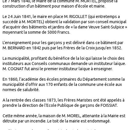
Le 7 Mars 1840, le Maire de la commune M. MORTEL, propose la
construction d’un bâtiment pour maison d’école et mairie.
Le 24 Juin 1841, le maire en place M. RIGOLLET (qui entretemps a
succédé à M. MORTEL) obtient la validation par son conseil municipal
d’acquérir des bâtiments et jardins de « la dame Veuve Saint-Sulpice »
moyennant la somme de 5000 Francs.
L’enseignement pour les garçons y est délivré dans ce bâtiment par
M. BERNARD en 1842 puis par les Frères de la Croix jusqu’en 1852.
La municipalité, profitant du bénéfice de la loi qui laisse le choix des
instituteurs aux Conseils communaux demande un instituteur laïque.
M. COGNAT fut ainsi le premier instituteur laïque à enseigner.
En 1860, l’académie des écoles primaires du Département somme la
municipalité d’offrir aux 170 enfants de la commune une école aux
normes de salubrité.
A la rentrée des classes 1873, les Frères Maristes ont été appelés à
prendre la direction de l’Ecole Publique de garçons de FOISSIAT.
Cette même année, la maison de M. MOREL, attenante à la Mairie est
détruite par un incendie. Le toit de la mairie est endommagé.