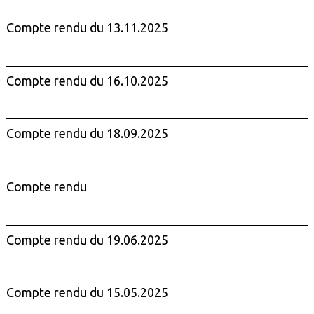
Compte rendu du 13.11.2025
Compte rendu du 16.10.2025
Compte rendu du 18.09.2025
Compte rendu
Compte rendu du 19.06.2025
Compte rendu du 15.05.2025