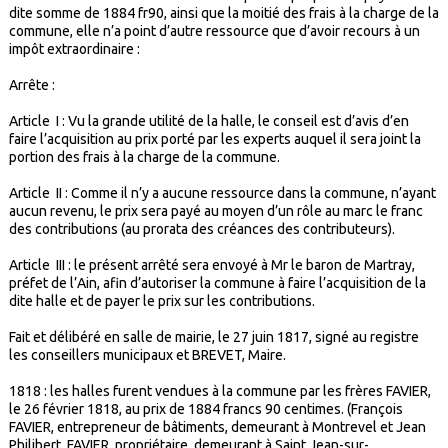
dite somme de 1884 fr90, ainsi que la moitié des frais à la charge de la
commune, elle n’a point d’autre ressource que d’avoir recours à un
impôt extraordinaire :
Arrête :
Article I : Vu la grande utilité de la halle, le conseil est d’avis d’en
faire l’acquisition au prix porté par les experts auquel il sera joint la
portion des frais à la charge de la commune.
Article II : Comme il n’y a aucune ressource dans la commune, n’ayant
aucun revenu, le prix sera payé au moyen d’un rôle au marc le franc
des contributions (au prorata des créances des contributeurs).
Article III : le présent arrêté sera envoyé à Mr le baron de Martray,
préfet de l’Ain, afin d’autoriser la commune à faire l’acquisition de la
dite halle et de payer le prix sur les contributions.
Fait et délibéré en salle de mairie, le 27 juin 1817, signé au registre
les conseillers municipaux et BREVET, Maire.
1818 : les halles furent vendues à la commune par les frères FAVIER,
le 26 février 1818, au prix de 1884 francs 90 centimes. (François
FAVIER, entrepreneur de bâtiments, demeurant à Montrevel et Jean
Philibert FAVIER, propriétaire, demeurant à Saint Jean-sur-