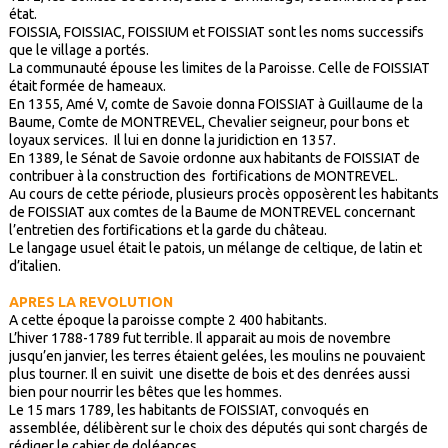
état.
FOISSIA, FOISSIAC, FOISSIUM et FOISSIAT sont les noms successifs
que le village a portés.
La communauté épouse les limites de la Paroisse. Celle de FOISSIAT
était formée de hameaux.
En 1355, Amé V, comte de Savoie donna FOISSIAT à Guillaume de la
Baume, Comte de MONTREVEL, Chevalier seigneur, pour bons et
loyaux services. Il lui en donne la juridiction en 1357.
En 1389, le Sénat de Savoie ordonne aux habitants de FOISSIAT de
contribuer à la construction des fortifications de MONTREVEL.
Au cours de cette période, plusieurs procès opposèrent les habitants
de FOISSIAT aux comtes de la Baume de MONTREVEL concernant
l’entretien des fortifications et la garde du château.
Le langage usuel était le patois, un mélange de celtique, de latin et
d’italien.
APRES LA REVOLUTION
A cette époque la paroisse compte 2 400 habitants.
L’hiver 1788-1789 fut terrible. Il apparait au mois de novembre
jusqu’en janvier, les terres étaient gelées, les moulins ne pouvaient
plus tourner. Il en suivit une disette de bois et des denrées aussi
bien pour nourrir les bêtes que les hommes.
Le 15 mars 1789, les habitants de FOISSIAT, convoqués en
assemblée, délibèrent sur le choix des députés qui sont chargés de
rédiger le cahier de doléances.