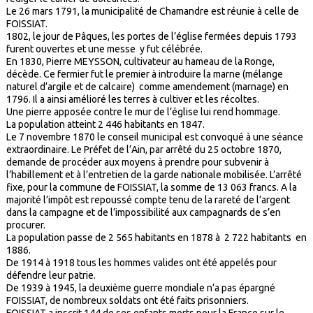
Le 26 mars 1791, la municipalité de Chamandre est réunie à celle de
FOISSIAT.
1802, le jour de Pâques, les portes de l’église fermées depuis 1793
furent ouvertes et une messe y fut célébrée.
En 1830, Pierre MEYSSON, cultivateur au hameau de la Ronge,
décède. Ce fermier fut le premier à introduire la marne (mélange
naturel d’argile et de calcaire) comme amendement (marnage) en
1796. Il a ainsi amélioré les terres à cultiver et les récoltes.
Une pierre apposée contre le mur de l’église lui rend hommage.
La population atteint 2 446 habitants en 1847.
Le 7 novembre 1870 le conseil municipal est convoqué à une séance
extraordinaire. Le Préfet de l’Ain, par arrêté du 25 octobre 1870,
demande de procéder aux moyens à prendre pour subvenir à
l’habillement et à l’entretien de la garde nationale mobilisée. L’arrêté
fixe, pour la commune de FOISSIAT, la somme de 13 063 francs. A la
majorité l’impôt est repoussé compte tenu de la rareté de l’argent
dans la campagne et de l’impossibilité aux campagnards de s’en
procurer.
La population passe de 2 565 habitants en 1878 à 2 722 habitants en
1886.
De 1914 à 1918 tous les hommes valides ont été appelés pour
défendre leur patrie.
De 1939 à 1945, la deuxième guerre mondiale n’a pas épargné
FOISSIAT, de nombreux soldats ont été faits prisonniers.
FOISSIAT a inscrit 144 de ses enfants morts pour la France sur le