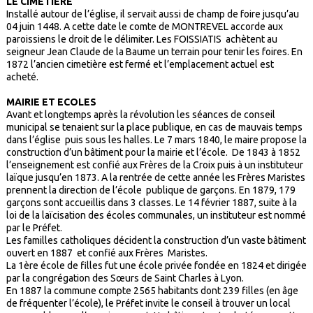
LE CIMETIERE
Installé autour de l’église, il servait aussi de champ de foire jusqu’au
04 juin 1448. A cette date le comte de MONTREVEL accorde aux
paroissiens le droit de le délimiter. Les FOISSIATIS achètent au
seigneur Jean Claude de la Baume un terrain pour tenir les foires. En
1872 l’ancien cimetière est fermé et l’emplacement actuel est
acheté.
MAIRIE ET ECOLES
Avant et longtemps après la révolution les séances de conseil
municipal se tenaient sur la place publique, en cas de mauvais temps
dans l’église puis sous les halles. Le 7 mars 1840, le maire propose la
construction d’un bâtiment pour la mairie et l’école. De 1843 à 1852
l’enseignement est confié aux Frères de la Croix puis à un instituteur
laïque jusqu’en 1873. A la rentrée de cette année les Frères Maristes
prennent la direction de l’école publique de garçons. En 1879, 179
garçons sont accueillis dans 3 classes. Le 14 février 1887, suite à la
loi de la laïcisation des écoles communales, un instituteur est nommé
par le Préfet.
Les familles catholiques décident la construction d’un vaste bâtiment
ouvert en 1887 et confié aux Frères Maristes.
La 1ère école de filles fut une école privée fondée en 1824 et dirigée
par la congrégation des Sœurs de Saint Charles à Lyon.
En 1887 la commune compte 2565 habitants dont 239 filles (en âge
de fréquenter l’école), le Préfet invite le conseil à trouver un local