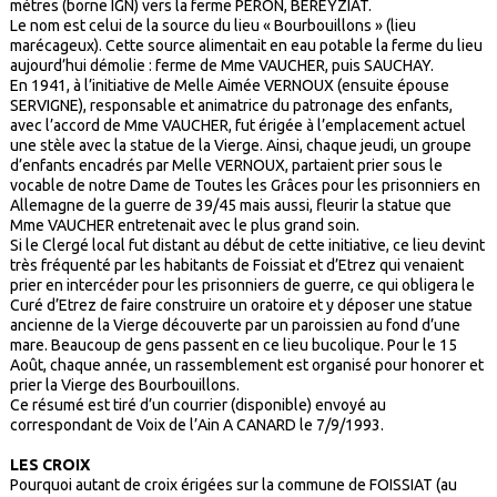
mètres (borne IGN) vers la ferme PERON, BEREYZIAT.
Le nom est celui de la source du lieu « Bourbouillons » (lieu
marécageux). Cette source alimentait en eau potable la ferme du lieu
aujourd’hui démolie : ferme de Mme VAUCHER, puis SAUCHAY.
En 1941, à l’initiative de Melle Aimée VERNOUX (ensuite épouse
SERVIGNE), responsable et animatrice du patronage des enfants,
avec l’accord de Mme VAUCHER, fut érigée à l’emplacement actuel
une stèle avec la statue de la Vierge. Ainsi, chaque jeudi, un groupe
d’enfants encadrés par Melle VERNOUX, partaient prier sous le
vocable de notre Dame de Toutes les Grâces pour les prisonniers en
Allemagne de la guerre de 39/45 mais aussi, fleurir la statue que
Mme VAUCHER entretenait avec le plus grand soin.
Si le Clergé local fut distant au début de cette initiative, ce lieu devint
très fréquenté par les habitants de Foissiat et d’Etrez qui venaient
prier en intercéder pour les prisonniers de guerre, ce qui obligera le
Curé d’Etrez de faire construire un oratoire et y déposer une statue
ancienne de la Vierge découverte par un paroissien au fond d’une
mare. Beaucoup de gens passent en ce lieu bucolique. Pour le 15
Août, chaque année, un rassemblement est organisé pour honorer et
prier la Vierge des Bourbouillons.
Ce résumé est tiré d’un courrier (disponible) envoyé au
correspondant de Voix de l’Ain A CANARD le 7/9/1993.
LES CROIX
Pourquoi autant de croix érigées sur la commune de FOISSIAT (au