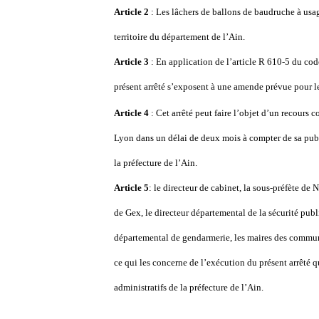
Article 2
: Les lâchers de ballons de baudruche à usage 
territoire du département de l’Ain.
Article 3
: En application de l’article R 610-5 du cod
présent arrêté s’exposent à une amende prévue pour l
Article 4
: Cet arrêté peut faire l’objet d’un recours 
Lyon dans un délai de deux mois à compter de sa publi
la préfecture de l’Ain.
Article 5
: le directeur de cabinet, la sous-préfète de 
de Gex, le directeur départemental de la sécurité pu
départemental de gendarmerie, les maires des commu
ce qui les concerne de l’exécution du présent arrêté qu
administratifs de la préfecture de l’Ain.