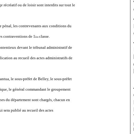
récréatif ou de loisir sont interdits sur tout le
e pénal, les contrevenants aux conditions du
es contraventions de 1
classe.
ère
contentieux devant le tribunal administratif de
cation au recueil des actes administratifs de
Nantua, le sous-préfet de Belley, le sous-préfet
blique, le général commandant le groupement
nes du département sont chargés, chacun en
i sera publié au recueil des actes